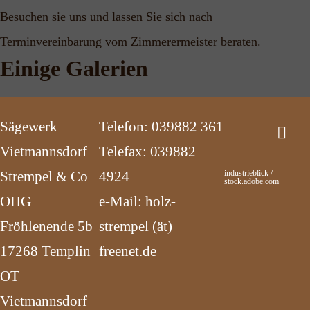
Besuchen sie uns und lassen Sie sich nach
Terminvereinbarung vom Zimmerermeister beraten.
Einige Galerien
Sägewerk
Telefon: 039882 361
Vietmannsdorf
Telefax: 039882
Strempel & Co
4924
industrieblick /
stock.adobe.com
OHG
e-Mail: holz-
Fröhlenende 5b
strempel (ät)
17268 Templin
freenet.de
OT
Vietmannsdorf