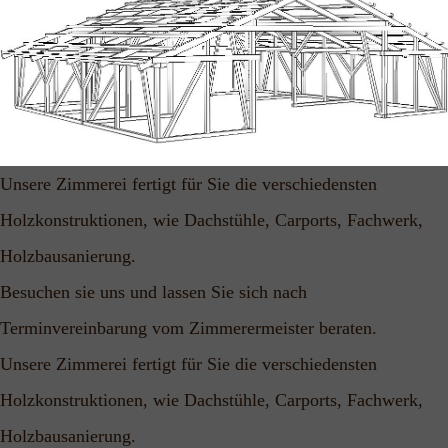
Unsere Zimmerei fertigt für Sie die verschiedensten
Holzkonstruktionen,
wie Dachstühle, Carports, Fachwerk,
Holzbausanierung.
Besuchen sie uns und lassen Sie sich nach
Terminvereinbarung vom Zimmerermeister beraten.
Unsere Zimmerei fertigt für Sie die verschiedensten
Holzkonstruktionen,
wie Dachstühle, Carports, Fachwerk,
Holzbausanierung.