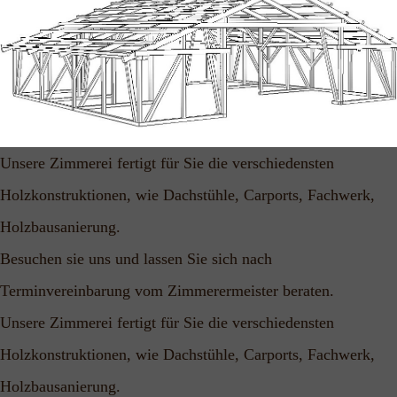
Unsere Zimmerei fertigt für Sie die verschiedensten
Holzkonstruktionen,
wie Dachstühle, Carports, Fachwerk,
Holzbausanierung.
Besuchen sie uns und lassen Sie sich nach
Terminvereinbarung vom Zimmerermeister beraten.
Unsere Zimmerei fertigt für Sie die verschiedensten
Holzkonstruktionen,
wie Dachstühle, Carports, Fachwerk,
Holzbausanierung.