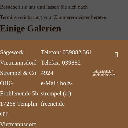
Besuchen sie uns und lassen Sie sich nach
Terminvereinbarung vom Zimmerermeister beraten.
Einige Galerien
Sägewerk
Telefon: 039882 361
Vietmannsdorf
Telefax: 039882
Strempel & Co
4924
industrieblick /
stock.adobe.com
OHG
e-Mail: holz-
Fröhlenende 5b
strempel (ät)
17268 Templin
freenet.de
OT
Vietmannsdorf